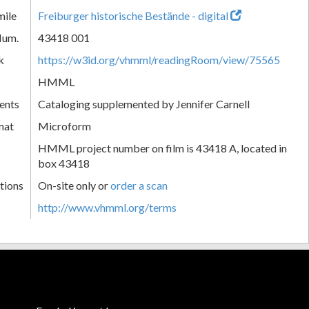
mile
Freiburger historische Bestände - digital
Num.
43418 001
k
https://w3id.org/vhmml/readingRoom/view/75565
HMML
ents
Cataloging supplemented by Jennifer Carnell
mat
Microform
HMML project number on film is 43418 A, located in
box 43418
tions
On-site only or
order a scan
http://www.vhmml.org/terms