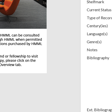
Shelfmark
Current Status
Type of Recor
Century(ies)
Language(s)
Genre(s)
Notes
Bibliography
Ext. Bibliogra