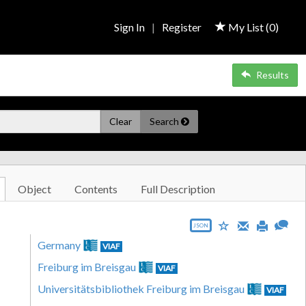
Sign In
|
Register
My List (
0
)
Results
Clear
Search
Object
Contents
Full Description
JSON
Germany
VIAF
Freiburg im Breisgau
VIAF
Universitätsbibliothek Freiburg im Breisgau
VIAF