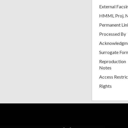
External Facsi
HMML Proj. 
Permanent Lin
Processed By
Acknowledgm
Surrogate For
Reproduction
Notes
Access Restric
Rights