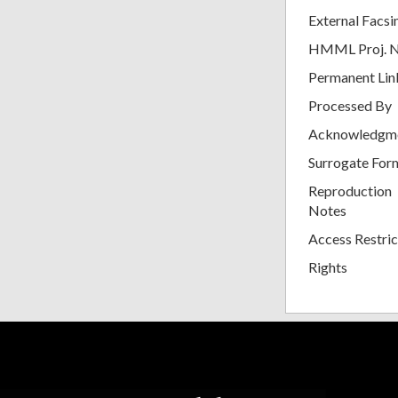
External Facsi
HMML Proj. 
Permanent Lin
Processed By
Acknowledgm
Surrogate For
Reproduction
Notes
Access Restric
Rights