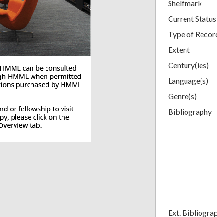
Shelfmark
Current Status
Type of Recor
Extent
Century(ies)
Language(s)
Genre(s)
Bibliography
Ext. Bibliogra