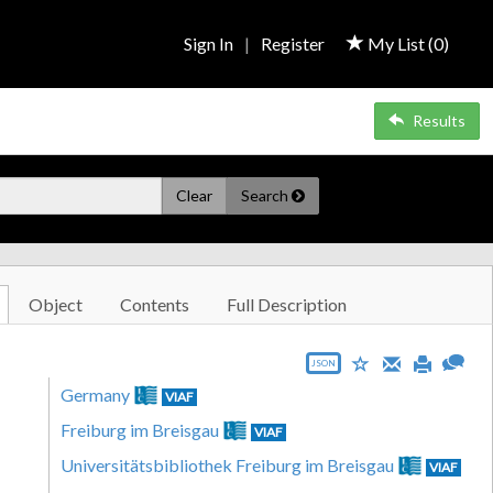
Sign In
|
Register
My List (
0
)
Results
Clear
Search
Object
Contents
Full Description
JSON
Germany
VIAF
Freiburg im Breisgau
VIAF
Universitätsbibliothek Freiburg im Breisgau
VIAF